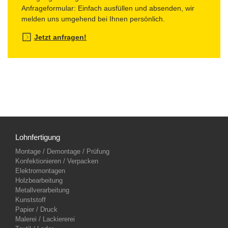
Anfrageformular: Einfach ausfüllen und absenden, wir
melden uns umgehend bei Ihnen persönlich.
Jetzt anfragen!
Lohnfertigung
Montage / Demontage / Prüfung
Konfektionieren / Verpacken
Elektromontagen
Holzbearbeitung
Metallverarbeitung
Kunststoff
Papier / Druck
Malerei / Lackiererei