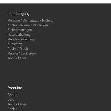
Lohnfertigung
Montage / Demontage / Prüfung
Konfektionieren / Verpacken
Elektromontagen
Holzbearbeitung
Metallverarbeitung
Kunststoff
Papier / Druck
Malerei / Lackiererei
Textil / Leder
Produkte
Garten
Büro
Textil / Leder
Papier