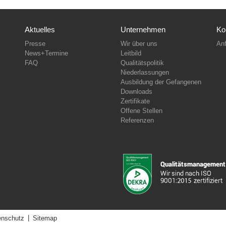
Aktuelles
Unternehmen
Ko
Presse
Wir über uns
Anf
News+Termine
Leitbild
FAQ
Qualitätspolitik
Niederlassungen
Ausbildung der Gefangenen
Downloads
Zertifikate
Offene Stellen
Referenzen
enschutz
Sitemap