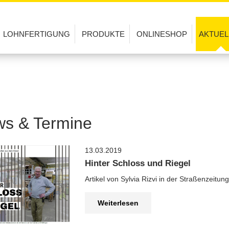
LOHNFERTIGUNG
PRODUKTE
ONLINESHOP
AKTUEL
Montage / Demontage / Prüfung
Garten
Pres
Konfektionieren / Verpacken
Büro
News+Te
Elektromontagen
Textil / Leder
FA
s & Termine
Holzbearbeitung
Papier
Metallverarbeitung
Kleinmöbel
13.03.2019
Hinter Schloss und Riegel
Kunststoff
Geschenkideen
Artikel von Sylvia Rizvi in der Straßenzeitung
Papier / Druck
Genuss
Weiterlesen
Malerei / Lackiererei
Saisonales
Textil / Leder
Werbetechnik