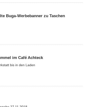
alte Buga-Werbebanner zu Taschen
ummel im Café Achteck
kstatt bis in den Laden
usgabe 27.11.2018