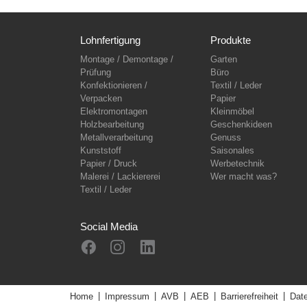
Lohnfertigung
Produkte
Montage / Demontage /
Garten
Prüfung
Büro
Konfektionieren /
Textil / Leder
Verpacken
Papier
Elektromontagen
Kleinmöbel
Holzbearbeitung
Geschenkideen
Metallverarbeitung
Genuss
Kunststoff
Saisonales
Papier / Druck
Werbetechnik
Malerei / Lackiererei
Wer macht was?
Textil / Leder
Social Media
Home
Impressum
AVB
AEB
Barrierefreiheit
Dat