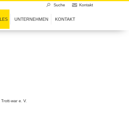
Suche
Kontakt
LES
UNTERNEHMEN
KONTAKT
se
Wir über uns
Anfrageformular
rmine
Leitbild
Q
Qualitätspolitik
Niederlassungen
Ausbildung der Gefangenen
Downloads
 Trott-war e. V.
Zertifikate
Offene Stellen
Referenzen